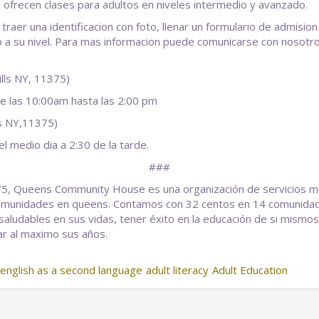
e ofrecen clases para adultos en niveles intermedio y avanzado.
traer una identificacion con foto, llenar un formulario de admisi
 a su nivel. Para mas informacion puede comunicarse con nosotr
lls NY, 11375)
de las 10:00am hasta las 2:00 pm
ls NY,11375)
l medio dia a 2:30 de la tarde.
###
Queens Community House es una organización de servicios multi
y comunidades en queens. Contamos con 32 centos en 14 comunida
saludables en sus vidas, tener éxito en la educación de si mism
ar al maximo sus años.
english as a second language
adult literacy
Adult Education