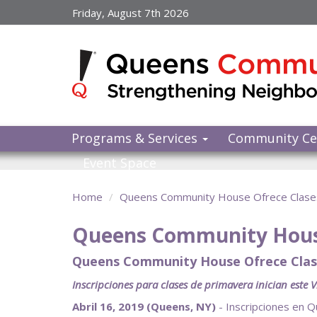
Skip
Friday, August 7th 2026
to
main
content
Programs & Services
Community Ce
Event Space
Home
Queens Community House Ofrece Clases 
Queens Community House 
Queens Community House Ofrece Clase
Inscripciones para clases de primavera inician este 
Abril 16, 2019 (Queens, NY)
- Inscripciones en 