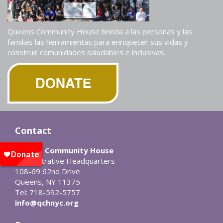
Queens Community House brinda a las personas y las
familias las herramientas para enriquecer sus vidas y
construir comunidades saludables e inclusivas.
Contact
Queens Community House
Administrative Headquarters
108-69 62nd Drive
Queens, NY 11375
Tel: 718-592-5757
info@qchnyc.org